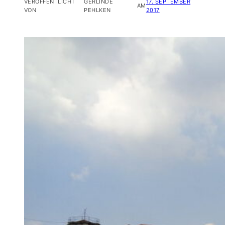
VERÖFFENTLICHT
GERLINDE
17. SEPTEMBER
AM
VON
PEHLKEN
2017