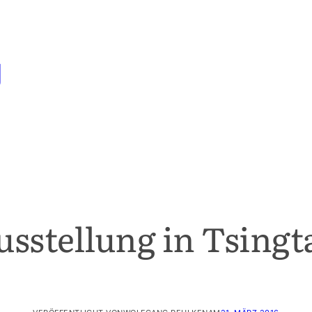
g
usstellung in Tsingt