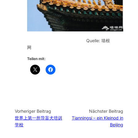
Quelle: 墙根
网
Teilen mit:
Vorheriger Beitrag
Nächster Beitrag
世界上第一所导盲犬培训
Tianningsi – ein Kleinod in
学校
Beijing