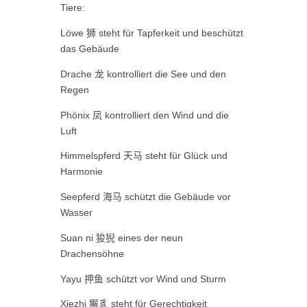
Tiere:
Löwe
狮
steht für Tapferkeit und beschützt
das Gebäude
Drache
龙
kontrolliert die See und den
Regen
Phönix
凤
kontrolliert den Wind und die
Luft
Himmelspferd
天马
steht für Glück und
Harmonie
Seepferd
海马
schützt die Gebäude vor
Wasser
Suan ni
狻猊
eines der neun
Drachensöhne
Yayu
押
鱼
schützt vor Wind und Sturm
Xiezhi
獬豸
steht für Gerechtigkeit