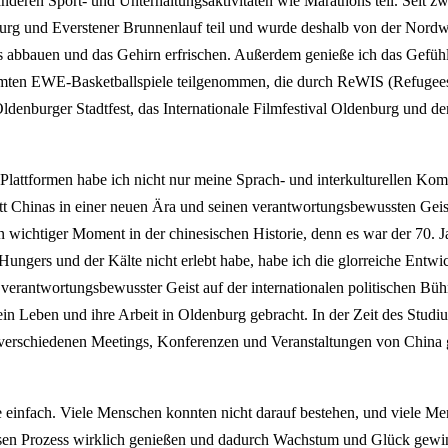
 anderen Sport- und Unterhaltungsaktivitäten wie Marathons teil. Sei
g und Everstener Brunnenlauf teil und wurde deshalb von der Nordwes
s abbauen und das Gehirn erfrischen. Außerdem genieße ich das Gefühl,
hmten EWE-Basketballspiele teilgenommen, die durch ReWIS (Refugees
enburger Stadtfest, das Internationale Filmfestival Oldenburg und de
 Plattformen habe ich nicht nur meine Sprach- und interkulturellen Kom
itt Chinas in einer neuen Ära und seinen verantwortungsbewussten Geist
n wichtiger Moment in der chinesischen Historie, denn es war der 70. 
ungers und der Kälte nicht erlebt habe, habe ich die glorreiche Entwic
verantwortungsbewusster Geist auf der internationalen politischen Bühn
n Leben und ihre Arbeit in Oldenburg gebracht. In der Zeit des Studium
i verschiedenen Meetings, Konferenzen und Veranstaltungen von China g
e einfach. Viele Menschen konnten nicht darauf bestehen, und viele Men
esen Prozess wirklich genießen und dadurch Wachstum und Glück gewinn