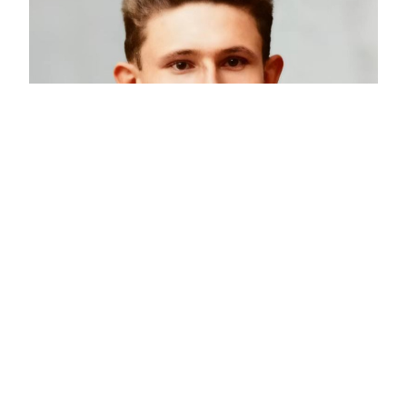
Arthur Friese – Gefangenschaft und
Rückreise
Gefangenschaft in Japan Arthur bekam die Gefangenen-
Nummer 3318. Die Unterbringung auf dem Schiff war
unangenehm. Im Zwischendeck waren kleine Verschläge,
eine Art Mulde, so dass ein normal großer Mann liegen