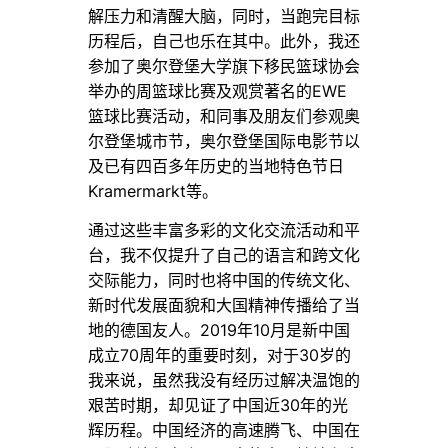
解压力和清醒大脑，同时，当跑完目标
历程后，自己也乐在其中。此外，我还
参加了奥尔登堡大学旗下移民篮球协会
EWE
举办的周篮球比赛及观赏著名的
篮球比赛活动，和同事及朋友们参观奥
尔登堡城市节，奥尔登堡国际电影节以
及已有四百多年历史的当地特色节日
Kramermarkt
等。
通过这些丰富多彩的文化交流活动和平
台，我不仅提升了自己的语言和跨文化
交际能力，同时也将中国的传统文化、
新时代发展面貌和大国精神传播给了当
2019
10
地的德国友人。
年
月是新中国
70
30
成立
周年的重要时刻，对于
岁的
我来说，虽然我没有经历过解决温饱的
30
艰苦时期，却见证了中国近
年的光
辉历程。中国经济的高速腾飞、中国在